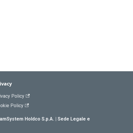
ivacy
ivacy Policy
okie Policy
TeamSystem Holdco S.p.A. | Sede Legale e
|