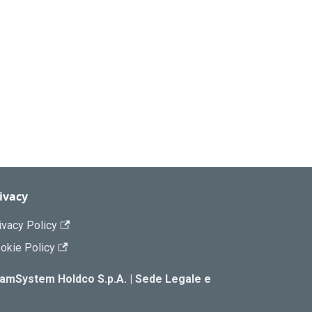
ivacy
ivacy Policy
okie Policy
TeamSystem Holdco S.p.A. | Sede Legale e
|