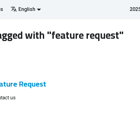
es
English
2025
agged with "feature request"
ature Request
tact us