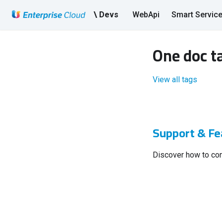
\ Devs
WebApi
Smart Servic
One doc t
View all tags
Support & Fe
Discover how to con